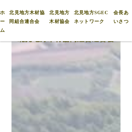
ヘ
ッ
ダ
ホ
北見地方木材協
北見地方
北見地方SGEC
会長あ
ー
メ
ー
同組合連合会
木材協会
ネットワーク
いさつ
ニ
キ
ム
ュ
ー
ー
ビ
北見地方木材協同組合連合会
ジ
ュ
ア
ル